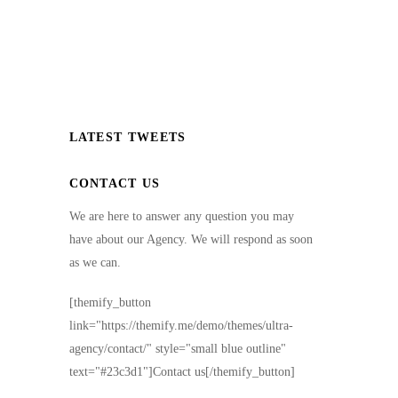
LATEST TWEETS
CONTACT US
We are here to answer any question you may
have about our Agency. We will respond as soon
as we can.
[themify_button
link="https://themify.me/demo/themes/ultra-
agency/contact/" style="small blue outline"
text="#23c3d1"]Contact us[/themify_button]