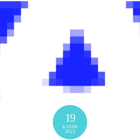
19
KASIM
2022